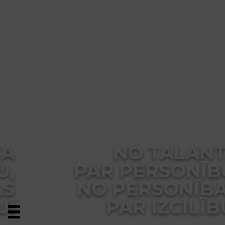
NO TALANTA
PAR PERSONĪBU,
NO PERSONĪBAS
PAR IZCILĪBU!