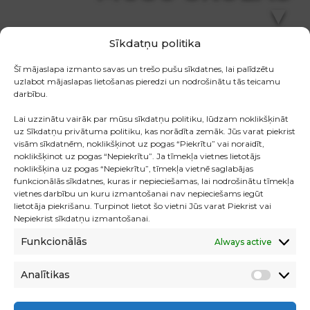
▼
Sīkdatņu politika
Šī mājaslapa izmanto savas un trešo pušu sīkdatnes, lai palīdzētu
uzlabot mājaslapas lietošanas pieredzi un nodrošinātu tās teicamu
darbību.
Lai uzzinātu vairāk par mūsu sīkdatņu politiku, lūdzam noklikšķināt
uz Sīkdatņu privātuma politiku, kas norādīta zemāk. Jūs varat piekrist
visām sīkdatnēm, noklikšķinot uz pogas “Piekrītu” vai noraidīt,
noklikšķinot uz pogas “Nepiekrītu”. Ja tīmekļa vietnes lietotājs
noklikšķina uz pogas “Nepiekrītu”, tīmekļa vietnē saglabājas
funkcionālās sīkdatnes, kuras ir nepieciešamas, lai nodrošinātu tīmekļa
vietnes darbību un kuru izmantošanai nav nepieciešams iegūt
lietotāja piekrišanu. Turpinot lietot šo vietni Jūs varat Piekrist vai
Nepiekrist sīkdatņu izmantošanai.
Funkcionālās
Always active
Analītikas
Analīti