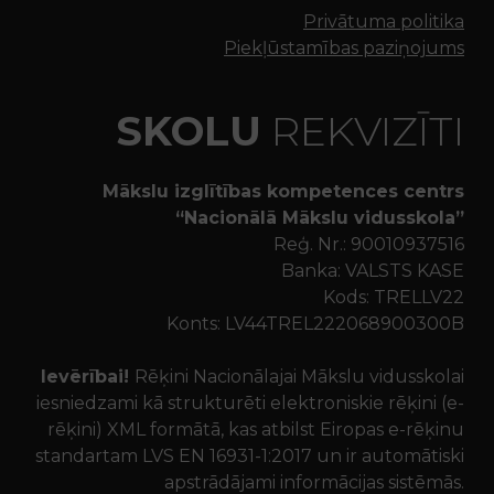
Privātuma politika
Piekļūstamības paziņojums
SKOLU
REKVIZĪTI
Mākslu izglītības kompetences centrs
“Nacionālā Mākslu vidusskola”
Reģ. Nr.: 90010937516
Banka: VALSTS KASE
Kods: TRELLV22
Konts: LV44TREL222068900300B
Ievērībai!
Rēķini Nacionālajai Mākslu vidusskolai
iesniedzami kā strukturēti elektroniskie rēķini (e-
rēķini) XML formātā, kas atbilst Eiropas e-rēķinu
standartam LVS EN 16931-1:2017 un ir automātiski
apstrādājami informācijas sistēmās.