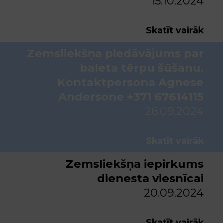
15.10.2024
Skatīt vairāk
Zemsliekšņa piedāvājums par
baleta tērpu šūšanu.
Kontaktpersona Agnese
Andersone +371 67614115
26.09.2024
Skatīt vairāk
Zemsliekšņa iepirkums
dienesta viesnīcai
20.09.2024
Skatīt vairāk