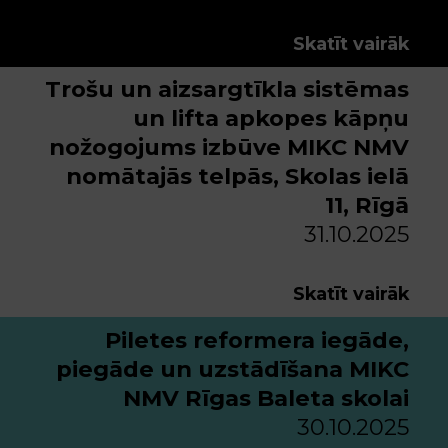
Skatīt vairāk
Trošu un aizsargtīkla sistēmas
un lifta apkopes kāpņu
nožogojums izbūve MIKC NMV
nomātajās telpās, Skolas ielā
11, Rīgā
31.10.2025
Skatīt vairāk
Piletes reformera iegāde,
piegāde un uzstādīšana MIKC
NMV Rīgas Baleta skolai
30.10.2025