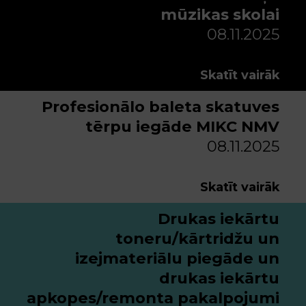
mūzikas skolai
08.11.2025
Skatīt vairāk
Profesionālo baleta skatuves
tērpu iegāde MIKC NMV
08.11.2025
Skatīt vairāk
Drukas iekārtu
toneru/kārtridžu un
izejmateriālu piegāde un
drukas iekārtu
apkopes/remonta pakalpojumi