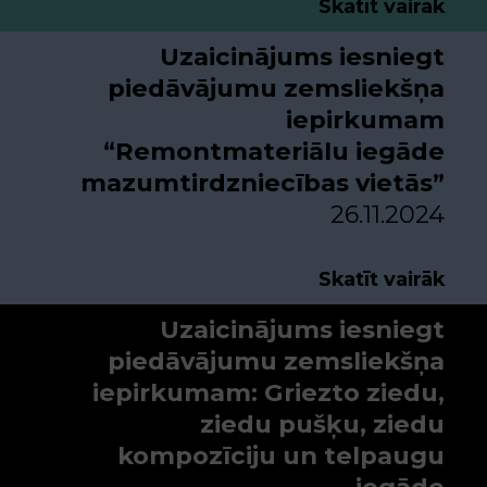
Skatīt vairāk
Uzaicinājums iesniegt
piedāvājumu zemsliekšņa
iepirkumam
“Remontmateriālu iegāde
mazumtirdzniecības vietās”
26.11.2024
Skatīt vairāk
Uzaicinājums iesniegt
piedāvājumu zemsliekšņa
iepirkumam: Griezto ziedu,
ziedu pušķu, ziedu
kompozīciju un telpaugu
iegāde