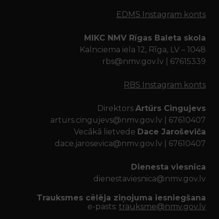
EDMS Instagram konts
MIKC NMV Rīgas Baleta skola
Kalnciema iela 12, Rīga, LV – 1048
rbs@nmv.gov.lv | 67615339
RBS Instagram konts
Direktors
Artūrs Cingujevs
arturs.cingujevs@nmv.gov.lv | 67610407
Vecākā lietvede
Dace Jaroševiča
dace.jarosevica@nmv.gov.lv | 67610407
Dienesta viesnīca
dienestaviesnica@nmv.gov.lv
Trauksmes cēlēja ziņojuma iesniegšana
e-pasts:
trauksme@nmv.gov.lv