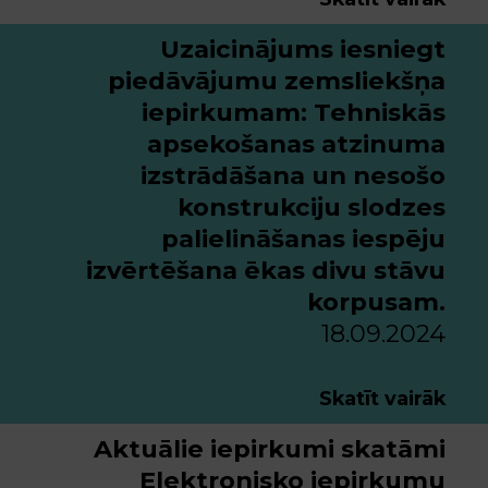
Uzaicinājums iesniegt
piedāvājumu zemsliekšņa
iepirkumam: Tehniskās
apsekošanas atzinuma
izstrādāšana un nesošo
konstrukciju slodzes
palielināšanas iespēju
izvērtēšana ēkas divu stāvu
korpusam.
18.09.2024
Skatīt vairāk
Aktuālie iepirkumi skatāmi
Elektronisko iepirkumu