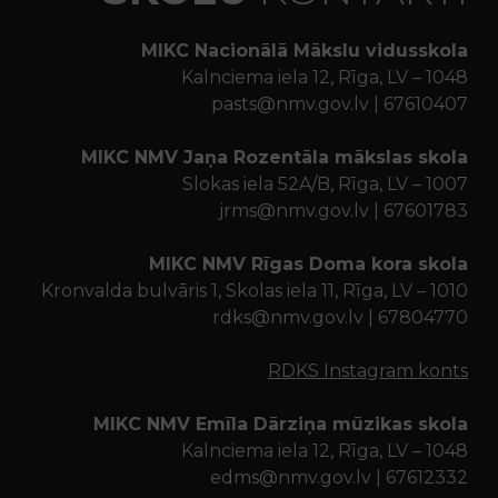
MIKC Nacionālā Mākslu vidusskola
Kalnciema iela 12, Rīga, LV – 1048
pasts@nmv.gov.lv | 67610407
MIKC NMV Jaņa Rozentāla mākslas skola
Slokas iela 52A/B, Rīga, LV – 1007
jrms@nmv.gov.lv | 67601783
MIKC NMV Rīgas Doma kora skola
Kronvalda bulvāris 1, Skolas iela 11, Rīga, LV – 1010
rdks@nmv.gov.lv | 67804770
RDKS Instagram konts
MIKC NMV Emīla Dārziņa mūzikas skola
Kalnciema iela 12, Rīga, LV – 1048
edms@nmv.gov.lv | 67612332