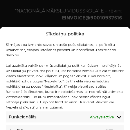
“NACIONĀLĀ MĀKSLU VIDUSSKOLA” E – rēķini:
EINVOICE@90010937516
Ziedojumu konts
Sīkdatņu politika
MIKC Nacionālā Mākslu vidusskola
Šī mājaslapa izmanto savas un trešo pušu sīkdatnes, lai palīdzētu
90010937516
uzlabot mājaslapas lietošanas pieredzi un nodrošinātu tās teicamu
Kalnciema iela 12, Rīga, LV-1048
darbību.
Tālr.67612332
Lai uzzinātu vairāk par mūsu sīkdatņu politiku, lūdzam noklikšķināt
BANKA: VALSTS KASE
uz Sīkdatņu privātuma politiku, kas norādīta zemāk. Jūs varat piekrist
KODS: TRELLV22
visām sīkdatnēm, noklikšķinot uz pogas “Piekrītu” vai noraidīt,
KONTS: LV07TREL722068900400B
noklikšķinot uz pogas “Nepiekrītu”. Ja tīmekļa vietnes lietotājs
noklikšķina uz pogas “Nepiekrītu”, tīmekļa vietnē saglabājas
funkcionālās sīkdatnes, kuras ir nepieciešamas, lai nodrošinātu tīmekļa
vietnes darbību un kuru izmantošanai nav nepieciešams iegūt
lietotāja piekrišanu. Turpinot lietot šo vietni Jūs varat Piekrist vai
Nepiekrist sīkdatņu izmantošanai.
MIKC NMV struktūrvienības:
Funkcionālās
Always active
Jaņa Rozentāla Mākslas skola