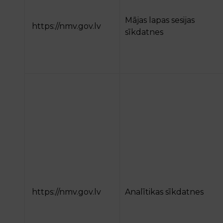
Mājas lapas sesijas
https://nmv.gov.lv
sīkdatnes
https://nmv.gov.lv
Analītikas sīkdatnes