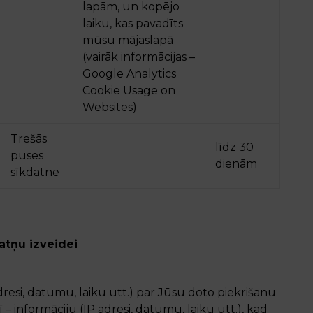
lapām, un kopējo
laiku, kas pavadīts
mūsu mājaslapā
(vairāk informācijas –
Google Analytics
Cookie Usage on
Websites)
Trešās
līdz 30
puses
dienām
sīkdatne
atņu izveidei
resi, datumu, laiku utt.) par Jūsu doto piekrišanu
 – informāciju (IP adresi, datumu, laiku utt.), kad