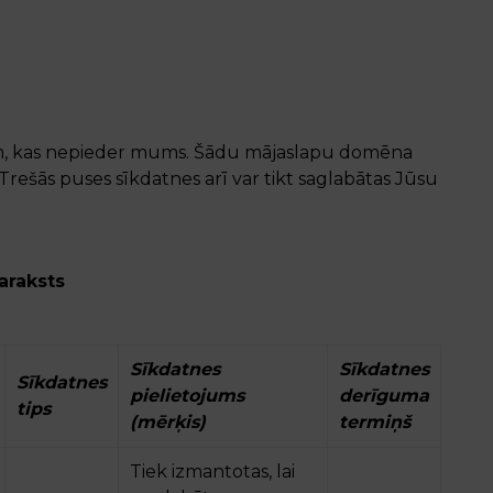
pām, kas nepieder mums. Šādu mājaslapu domēna
ešās puses sīkdatnes arī var tikt saglabātas Jūsu
araksts
Sīkdatnes
Sīkdatnes
Sīkdatnes
pielietojums
derīguma
tips
(mērķis)
termiņš
Tiek izmantotas, lai