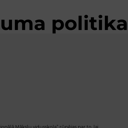
tuma politika
onālā Mākslu vidusskola” rūpējas par to, lai