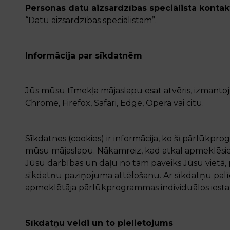
Personas datu aizsardzības speciālista kontak
“Datu aizsardzības speciālistam”.
Informācija par sīkdatnēm
Jūs mūsu tīmekļa mājaslapu esat atvēris, izman
Chrome, Firefox, Safari, Edge, Opera vai citu.
Sīkdatnes (cookies) ir informācija, ko šī pārlūkpro
mūsu mājaslapu. Nākamreiz, kad atkal apmeklēsi
Jūsu darbības un daļu no tām paveiks Jūsu vietā, 
sīkdatņu paziņojuma attēlošanu. Ar sīkdatņu palī
apmeklētāja pārlūkprogrammas individuālos iestatī
Sīkdatņu veidi un to pielietojums