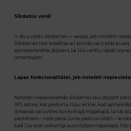
Sīkdatņu veidi
Ir divu veidu sīkdatnes — sesijas, jeb noteikti nep
Sīkdatnes tiek iedalītas arī pirmās vai trešās puses 
iepriekšminētie jēdzieni, lai Jūs varētu labāk izpr
izmantojam.
Lapas funkcionalitātei, jeb noteikti nepiecie
Noteikti nepieciešamās sīkdatnes ļauj atpazīt pā
(IP) adresi, kas piešķirta Jūsu ierīcei, kad apmek
izmaiņas vai izvēles konkrētajā mājaslapā, lai tās b
piemēram – nodrošina Jums piekļuvi citām – ierob
kad Jūs esat veiksmīgi autorizējies mājaslapā, līd