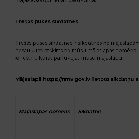
mājaslapas domēna nosaukuma.
Trešās puses sīkdatnes
Trešās puses sīkdatnes ir sīkdatnes no mājasla
nosaukumi atšķiras no mūsu mājaslapas domēna. Tr
ierīcē, no kuras pārlūkojat mūsu mājaslapu.
Mājaslapā
https://nmv.gov.lv
lietoto sīkdatņu s
Mājaslapas domēns
Sīkdatne