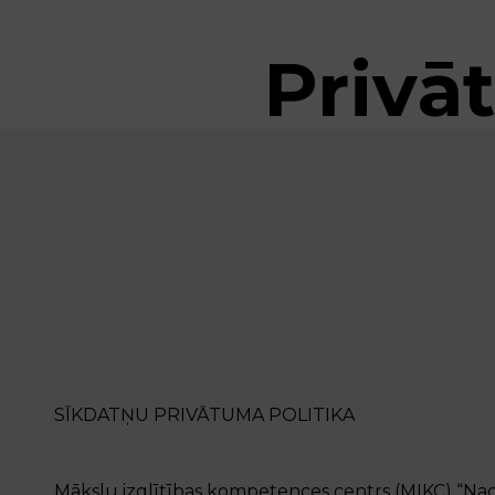
Privā
SĪKDATŅU PRIVĀTUMA POLITIKA
Mākslu izglītības kompetences centrs (MIKC) “Naci