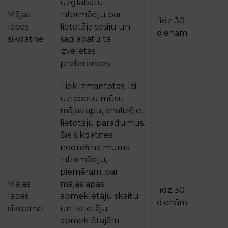
uzglabātu
Mājas
informāciju par
līdz 30
lapas
lietotāja sesiju un
dienām
sīkdatne
saglabātu tā
izvēlētās
preferences
Tiek izmantotas, lai
uzlabotu mūsu
mājaslapu, analizējot
lietotāju paradumus.
Šīs sīkdatnes
nodrošina mums
informāciju,
piemēram, par
Mājas
mājaslapas
līdz 30
lapas
apmeklētāju skaitu
dienām
sīkdatne
un lietotāju
apmeklētajām