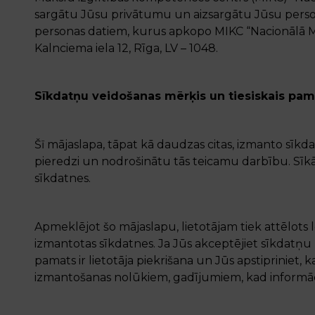
sargātu Jūsu privātumu un aizsargātu Jūsu persona
personas datiem, kurus apkopo MIKC “Nacionālā Mā
Kalnciema iela 12, Rīga, LV – 1048.
Sīkdatņu veidošanas mērķis un tiesiskais pam
Šī mājaslapa, tāpat kā daudzas citas, izmanto sīkda
pieredzi un nodrošinātu tās teicamu darbību. Sīkā
sīkdatnes.
Apmeklējot šo mājaslapu, lietotājam tiek attēlots 
izmantotas sīkdatnes. Ja Jūs akceptējiet sīkdatņu
pamats ir lietotāja piekrišana un Jūs apstipriniet, 
izmantošanas nolūkiem, gadījumiem, kad informāci