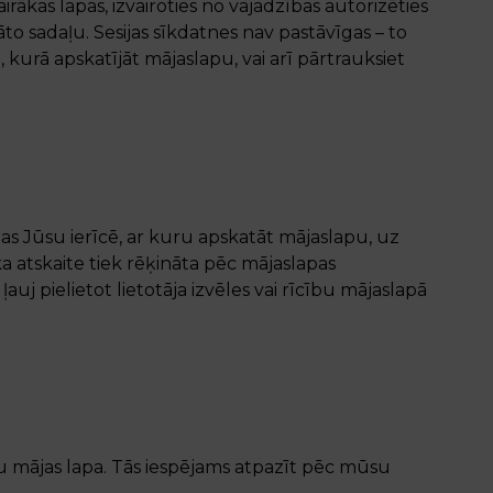
irākas lapas, izvairoties no vajadzības autorizēties
to sadaļu. Sesijas sīkdatnes nav pastāvīgas – to
kurā apskatījāt mājaslapu, vai arī pārtrauksiet
tas Jūsu ierīcē, ar kuru apskatāt mājaslapu, uz
a atskaite tiek rēķināta pēc mājaslapas
uj pielietot lietotāja izvēles vai rīcību mājaslapā
u mājas lapa. Tās iespējams atpazīt pēc mūsu