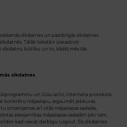
ieciešamās sīkdatnes un pastāvīgās sīkdatnes.
sīkdatnēs. Tālāk tekstā ir izskaidroti
ast sīkdatņu būtību un to, kādēļ mēs tās
šamās sīkdatnes
rlūkprogrammu un Jūsu ierīci, Interneta protokola
lējat konkrētu mājaslapu, iegaumēt jebkuras
ūtu izmatojamas arī citās mājaslapas sadaļās,
ežotas pieejamības mājaslapas sadaļām pēc tam,
z brīdim kad veicat darbīgu Logout. Šīs sīkdatnes