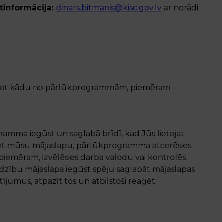
tinformācija:
dinars.bitmanis@kisc.gov.lv
ar norādi
tojot kādu no pārlūkprogrammām, piemēram –
gramma iegūst un saglabā brīdī, kad Jūs lietojat
et mūsu mājaslapu, pārlūkprogramma atcerēsies
piemēram, izvēlēsies darba valodu vai kontrolēs
dzību mājaslapa iegūst spēju saglabāt mājaslapas
jumus, atpazīt tos un atbilstoši reaģēt.