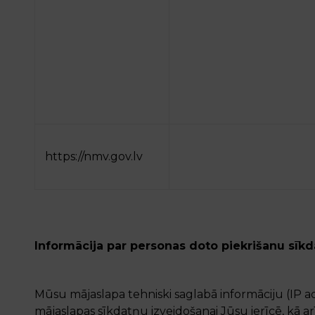
https://nmv.gov.lv
Informācija par personas doto piekrišanu sīkd
Mūsu mājaslapa tehniski saglabā informāciju (IP ad
mājaslapas sīkdatņu izveidošanai Jūsu ierīcē, kā arī