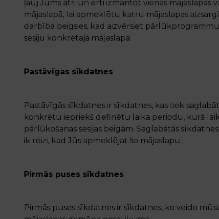
ļauj Jums ātri un ērti izmantot vienas mājaslapas va
mājaslapā, lai apmeklētu katru mājaslapas aizsargā
darbība beigsies, kad aizvērsiet pārlūkprogrammu, 
sesiju konkrētajā mājaslapā.
Pastāvīgas sīkdatnes
Pastāvīgās sīkdatnes ir sīkdatnes, kas tiek saglabā
konkrētu iepriekš definētu laika periodu, kurā laik
pārlūkošanas sesijas beigām. Saglabātās sīkdatnes ļa
ik reizi, kad Jūs apmeklējat šo mājaslapu.
Pirmās puses sīkdatnes
Pirmās puses sīkdatnes ir sīkdatnes, ko veido mūs