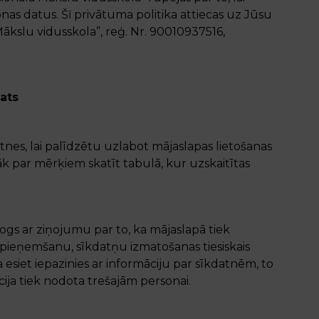
s datus. Šī privātuma politika attiecas uz Jūsu
kslu vidusskola”, reģ. Nr. 90010937516,
ats
tnes, lai palīdzētu uzlabot mājaslapas lietošanas
k par mērķiem skatīt tabulā, kur uzskaitītas
logs ar ziņojumu par to, ka mājaslapā tiek
 pieņemšanu, sīkdatņu izmatošanas tiesiskais
ka esiet iepazinies ar informāciju par sīkdatnēm, to
ja tiek nodota trešajām personai.